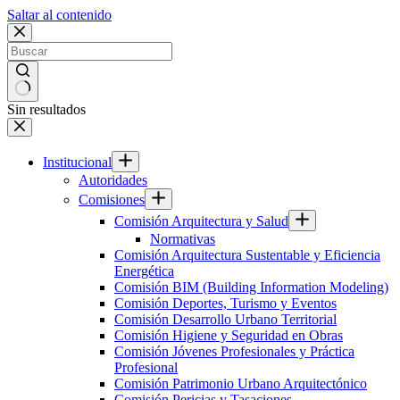
Saltar al contenido
Sin resultados
Institucional
Autoridades
Comisiones
Comisión Arquitectura y Salud
Normativas
Comisión Arquitectura Sustentable y Eficiencia
Energética
Comisión BIM (Building Information Modeling)
Comisión Deportes, Turismo y Eventos
Comisión Desarrollo Urbano Territorial
Comisión Higiene y Seguridad en Obras
Comisión Jóvenes Profesionales y Práctica
Profesional
Comisión Patrimonio Urbano Arquitectónico
Comisión Pericias y Tasaciones