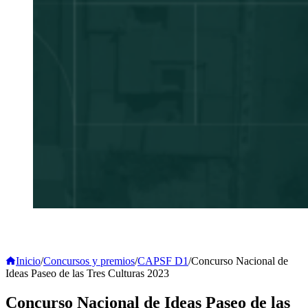
Inicio
/
Concursos y premios
/
CAPSF D1
/
Concurso Nacional de
Ideas Paseo de las Tres Culturas 2023
Concurso Nacional de Ideas Paseo de las