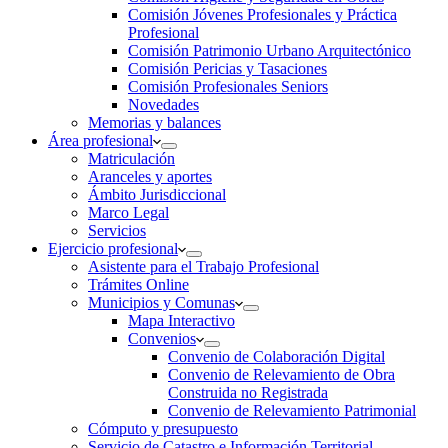
Comisión Jóvenes Profesionales y Práctica
Profesional
Comisión Patrimonio Urbano Arquitectónico
Comisión Pericias y Tasaciones
Comisión Profesionales Seniors
Novedades
Memorias y balances
Área profesional
Matriculación
Aranceles y aportes
Ámbito Jurisdiccional
Marco Legal
Servicios
Ejercicio profesional
Asistente para el Trabajo Profesional
Trámites Online
Municipios y Comunas
Mapa Interactivo
Convenios
Convenio de Colaboración Digital
Convenio de Relevamiento de Obra
Construida no Registrada
Convenio de Relevamiento Patrimonial
Cómputo y presupuesto
Servicio de Catastro e Información Territorial