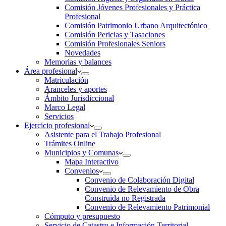
Comisión Jóvenes Profesionales y Práctica
Profesional
Comisión Patrimonio Urbano Arquitectónico
Comisión Pericias y Tasaciones
Comisión Profesionales Seniors
Novedades
Memorias y balances
Área profesional
Matriculación
Aranceles y aportes
Ámbito Jurisdiccional
Marco Legal
Servicios
Ejercicio profesional
Asistente para el Trabajo Profesional
Trámites Online
Municipios y Comunas
Mapa Interactivo
Convenios
Convenio de Colaboración Digital
Convenio de Relevamiento de Obra
Construida no Registrada
Convenio de Relevamiento Patrimonial
Cómputo y presupuesto
Servicio de Catastro e Información Territorial