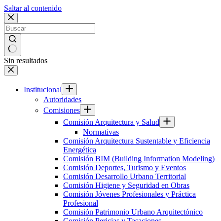
Saltar al contenido
Sin resultados
Institucional
Autoridades
Comisiones
Comisión Arquitectura y Salud
Normativas
Comisión Arquitectura Sustentable y Eficiencia
Energética
Comisión BIM (Building Information Modeling)
Comisión Deportes, Turismo y Eventos
Comisión Desarrollo Urbano Territorial
Comisión Higiene y Seguridad en Obras
Comisión Jóvenes Profesionales y Práctica
Profesional
Comisión Patrimonio Urbano Arquitectónico
Comisión Pericias y Tasaciones