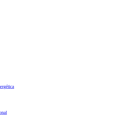
ergética
onal