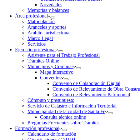
Novedades
Memorias y balances
Área profesional
Matriculación
Aranceles y aportes
Ámbito Jurisdiccional
Marco Legal
Servicios
Ejercicio profesional
Asistente para el Trabajo Profesional
Trámites Online
Municipios y Comunas
Mapa Interactivo
Convenios
Convenio de Colaboración Digital
Convenio de Relevamiento de Obra Constru
Convenio de Relevamiento Patrimonial
Cómputo y presupuesto
Servicio de Catastro e Información Territorial
Municipalidad de la ciudad de Santa Fe
Consulta técnica online
Preguntas Frecuentes sobre Trámites
Formación profesional
Calendario de formación
Capacitaciones CAUD1