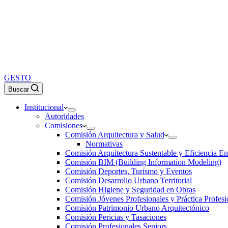
GESTO
Buscar
Institucional
Autoridades
Comisiones
Comisión Arquitectura y Salud
Normativas
Comisión Arquitectura Sustentable y Eficiencia En
Comisión BIM (Building Information Modeling)
Comisión Deportes, Turismo y Eventos
Comisión Desarrollo Urbano Territorial
Comisión Higiene y Seguridad en Obras
Comisión Jóvenes Profesionales y Práctica Profesi
Comisión Patrimonio Urbano Arquitectónico
Comisión Pericias y Tasaciones
Comisión Profesionales Seniors