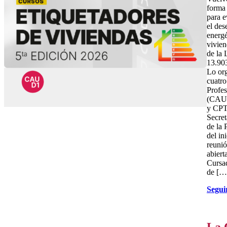
forma 
para e
el de
energé
vivien
de la 
13.90
Lo org
cuatro
Profes
(CAUP
y CPT)
Secret
de la 
del in
reunió
abiert
Cursad
de […
Segui