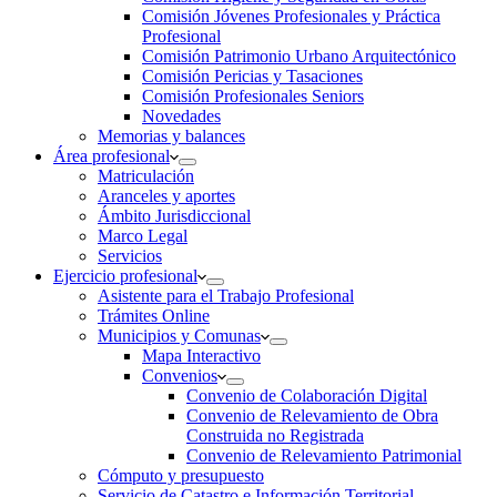
Comisión Jóvenes Profesionales y Práctica
Profesional
Comisión Patrimonio Urbano Arquitectónico
Comisión Pericias y Tasaciones
Comisión Profesionales Seniors
Novedades
Memorias y balances
Área profesional
Matriculación
Aranceles y aportes
Ámbito Jurisdiccional
Marco Legal
Servicios
Ejercicio profesional
Asistente para el Trabajo Profesional
Trámites Online
Municipios y Comunas
Mapa Interactivo
Convenios
Convenio de Colaboración Digital
Convenio de Relevamiento de Obra
Construida no Registrada
Convenio de Relevamiento Patrimonial
Cómputo y presupuesto
Servicio de Catastro e Información Territorial