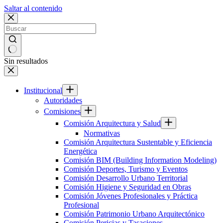
Saltar al contenido
Sin resultados
Institucional
Autoridades
Comisiones
Comisión Arquitectura y Salud
Normativas
Comisión Arquitectura Sustentable y Eficiencia
Energética
Comisión BIM (Building Information Modeling)
Comisión Deportes, Turismo y Eventos
Comisión Desarrollo Urbano Territorial
Comisión Higiene y Seguridad en Obras
Comisión Jóvenes Profesionales y Práctica
Profesional
Comisión Patrimonio Urbano Arquitectónico
Comisión Pericias y Tasaciones