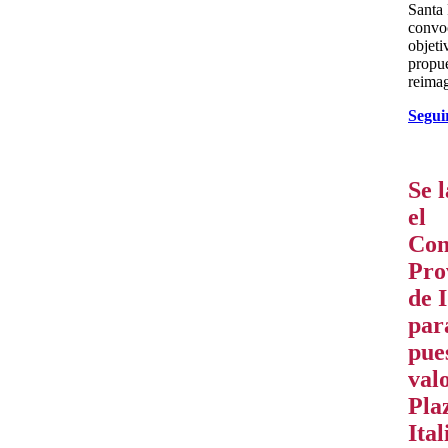
Santa 
convo
objet
propu
reima
Segui
Se 
el
Con
Pro
de 
par
pue
val
Pla
Ital