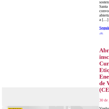
sosten
Santa
convo
abiert
a […]
Segui
→
Abr
insc
Cur
Eti
Ene
de 
(CE
30 de 
Vuelve