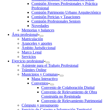
Comisión Jóvenes Profesionales y Práctica
Profesional
Comisión Patrimonio Urbano Arquitectónico
Comisión Pericias y Tasaciones
Comisión Profesionales Seniors
Novedades
Memorias y balances
Área profesional
Matriculación
Aranceles y aportes
Ámbito Jurisdiccional
Marco Legal
Servicios
Ejercicio profesional
Asistente para el Trabajo Profesional
Trámites Online
Municipios y Comunas
Mapa Interactivo
Convenios
Convenio de Colaboración Digital
Convenio de Relevamiento de Obra
Construida no Registrada
Convenio de Relevamiento Patrimonial
Cómputo y presupuesto
Servicio de Catastro e Información Territorial