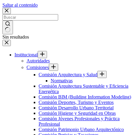
Saltar al contenido
Sin resultados
Institucional
Autoridades
Comisiones
Comisión Arquitectura y Salud
Normativas
Comisión Arquitectura Sustentable y Eficiencia
Energética
Comisión BIM (Building Information Modeling)
Comisión Deportes, Turismo y Eventos
Comisión Desarrollo Urbano Territorial
Comisión Higiene y Seguridad en Obras
Comisión Jóvenes Profesionales y Práctica
Profesional
Comisión Patrimonio Urbano Arquitectónico
Comisión Pericias y Tasaciones