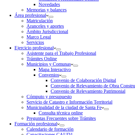
Novedades
Memorias y balances
Área profesional
Matriculación
Aranceles y aportes
Ámbito Jurisdiccional
Marco Legal
Servicios
Ejercicio profesional
Asistente para el Trabajo Profesional
Trámites Online
Municipios y Comunas
Mapa Interactivo
Convenios
Convenio de Colaboración Digital
Convenio de Relevamiento de Obra Constru
Convenio de Relevamiento Patrimonial
Cómputo y presupuesto
Servicio de Catastro e Información Territorial
Municipalidad de la ciudad de Santa Fe
Consulta técnica online
Preguntas Frecuentes sobre Trámites
Formación profesional
Calendario de formación
Capacitaciones CAUD1