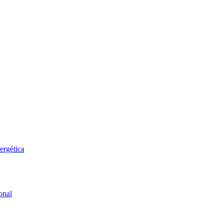
ergética
onal