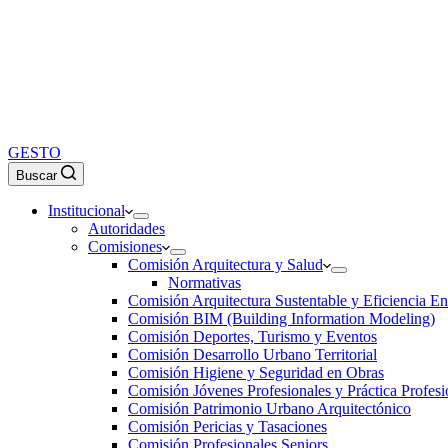
GESTO
Buscar
Institucional
Autoridades
Comisiones
Comisión Arquitectura y Salud
Normativas
Comisión Arquitectura Sustentable y Eficiencia En
Comisión BIM (Building Information Modeling)
Comisión Deportes, Turismo y Eventos
Comisión Desarrollo Urbano Territorial
Comisión Higiene y Seguridad en Obras
Comisión Jóvenes Profesionales y Práctica Profesi
Comisión Patrimonio Urbano Arquitectónico
Comisión Pericias y Tasaciones
Comisión Profesionales Seniors