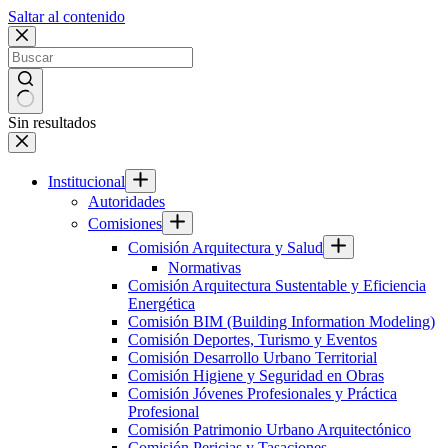
Saltar al contenido
Sin resultados
Institucional
Autoridades
Comisiones
Comisión Arquitectura y Salud
Normativas
Comisión Arquitectura Sustentable y Eficiencia
Energética
Comisión BIM (Building Information Modeling)
Comisión Deportes, Turismo y Eventos
Comisión Desarrollo Urbano Territorial
Comisión Higiene y Seguridad en Obras
Comisión Jóvenes Profesionales y Práctica
Profesional
Comisión Patrimonio Urbano Arquitectónico
Comisión Pericias y Tasaciones