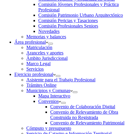
Comisión Jóvenes Profesionales y Práctica
Profesional
Comisión Patrimonio Urbano Arquitectónico
Comisión Pericias y Tasaciones
Comisión Profesionales Seniors
Novedades
Memorias y balances
Área profesional
Matriculación
Aranceles y aportes
Ámbito Jurisdiccional
Marco Legal
Servicios
Ejercicio profesional
Asistente para el Trabajo Profesional
Trámites Online
Municipios y Comunas
Mapa Interactivo
Convenios
Convenio de Colaboración Digital
Convenio de Relevamiento de Obra
Construida no Registrada
Convenio de Relevamiento Patrimonial
Cómputo y presupuesto
Servicio de Catastro e Información Territorial