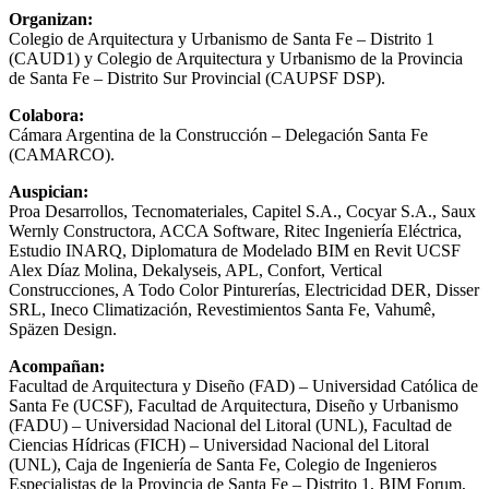
Organizan:
Colegio de Arquitectura y Urbanismo de Santa Fe – Distrito 1
(CAUD1) y Colegio de Arquitectura y Urbanismo de la Provincia
de Santa Fe – Distrito Sur Provincial (CAUPSF DSP).
Colabora:
Cámara Argentina de la Construcción – Delegación Santa Fe
(CAMARCO).
Auspician:
Proa Desarrollos, Tecnomateriales, Capitel S.A., Cocyar S.A., Saux
Wernly Constructora, ACCA Software, Ritec Ingeniería Eléctrica,
Estudio INARQ, Diplomatura de Modelado BIM en Revit UCSF
Alex Díaz Molina, Dekalyseis, APL, Confort, Vertical
Construcciones, A Todo Color Pinturerías, Electricidad DER, Disser
SRL, Ineco Climatización, Revestimientos Santa Fe, Vahumê,
Späzen Design.
Acompañan:
Facultad de Arquitectura y Diseño (FAD) – Universidad Católica de
Santa Fe (UCSF), Facultad de Arquitectura, Diseño y Urbanismo
(FADU) – Universidad Nacional del Litoral (UNL), Facultad de
Ciencias Hídricas (FICH) – Universidad Nacional del Litoral
(UNL), Caja de Ingeniería de Santa Fe, Colegio de Ingenieros
Especialistas de la Provincia de Santa Fe – Distrito 1, BIM Forum,