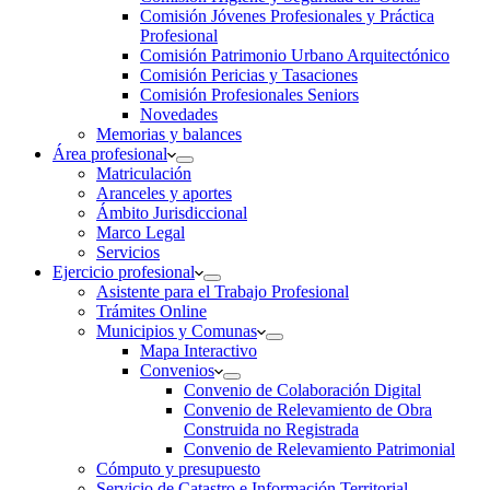
Comisión Jóvenes Profesionales y Práctica
Profesional
Comisión Patrimonio Urbano Arquitectónico
Comisión Pericias y Tasaciones
Comisión Profesionales Seniors
Novedades
Memorias y balances
Área profesional
Matriculación
Aranceles y aportes
Ámbito Jurisdiccional
Marco Legal
Servicios
Ejercicio profesional
Asistente para el Trabajo Profesional
Trámites Online
Municipios y Comunas
Mapa Interactivo
Convenios
Convenio de Colaboración Digital
Convenio de Relevamiento de Obra
Construida no Registrada
Convenio de Relevamiento Patrimonial
Cómputo y presupuesto
Servicio de Catastro e Información Territorial