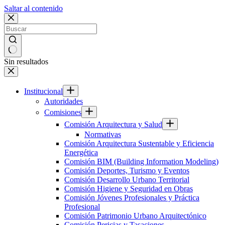
Saltar al contenido
Sin resultados
Institucional
Autoridades
Comisiones
Comisión Arquitectura y Salud
Normativas
Comisión Arquitectura Sustentable y Eficiencia
Energética
Comisión BIM (Building Information Modeling)
Comisión Deportes, Turismo y Eventos
Comisión Desarrollo Urbano Territorial
Comisión Higiene y Seguridad en Obras
Comisión Jóvenes Profesionales y Práctica
Profesional
Comisión Patrimonio Urbano Arquitectónico
Comisión Pericias y Tasaciones