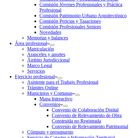
Comisión Jóvenes Profesionales y Práctica
Profesional
Comisión Patrimonio Urbano Arquitectónico
Comisión Pericias y Tasaciones
Comisión Profesionales Seniors
Novedades
Memorias y balances
Área profesional
Matriculación
Aranceles y aportes
Ámbito Jurisdiccional
Marco Legal
Servicios
Ejercicio profesional
Asistente para el Trabajo Profesional
Trámites Online
Municipios y Comunas
Mapa Interactivo
Convenios
Convenio de Colaboración Digital
Convenio de Relevamiento de Obra
Construida no Registrada
Convenio de Relevamiento Patrimonial
Cómputo y presupuesto
Servicio de Catastro e Información Territorial