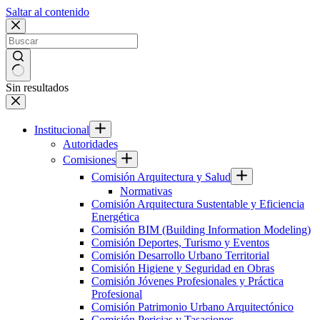
Saltar al contenido
Sin resultados
Institucional
Autoridades
Comisiones
Comisión Arquitectura y Salud
Normativas
Comisión Arquitectura Sustentable y Eficiencia
Energética
Comisión BIM (Building Information Modeling)
Comisión Deportes, Turismo y Eventos
Comisión Desarrollo Urbano Territorial
Comisión Higiene y Seguridad en Obras
Comisión Jóvenes Profesionales y Práctica
Profesional
Comisión Patrimonio Urbano Arquitectónico
Comisión Pericias y Tasaciones