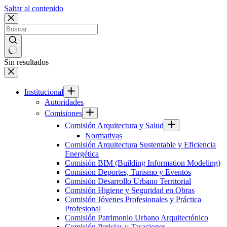
Saltar al contenido
Sin resultados
Institucional
Autoridades
Comisiones
Comisión Arquitectura y Salud
Normativas
Comisión Arquitectura Sustentable y Eficiencia
Energética
Comisión BIM (Building Information Modeling)
Comisión Deportes, Turismo y Eventos
Comisión Desarrollo Urbano Territorial
Comisión Higiene y Seguridad en Obras
Comisión Jóvenes Profesionales y Práctica
Profesional
Comisión Patrimonio Urbano Arquitectónico
Comisión Pericias y Tasaciones