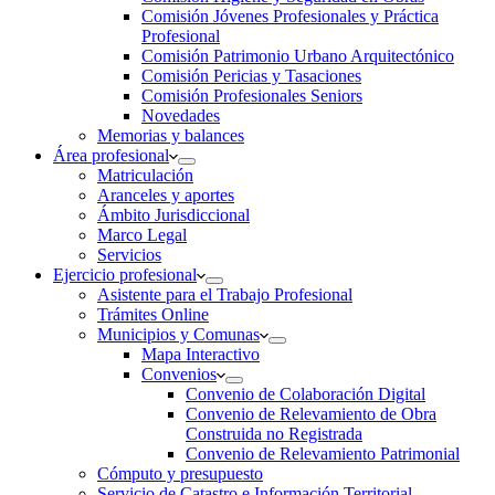
Comisión Jóvenes Profesionales y Práctica
Profesional
Comisión Patrimonio Urbano Arquitectónico
Comisión Pericias y Tasaciones
Comisión Profesionales Seniors
Novedades
Memorias y balances
Área profesional
Matriculación
Aranceles y aportes
Ámbito Jurisdiccional
Marco Legal
Servicios
Ejercicio profesional
Asistente para el Trabajo Profesional
Trámites Online
Municipios y Comunas
Mapa Interactivo
Convenios
Convenio de Colaboración Digital
Convenio de Relevamiento de Obra
Construida no Registrada
Convenio de Relevamiento Patrimonial
Cómputo y presupuesto
Servicio de Catastro e Información Territorial