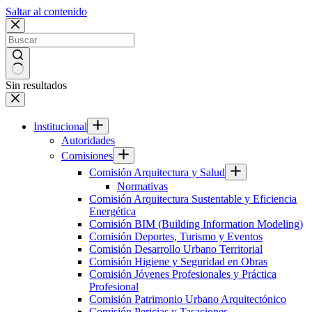
Saltar al contenido
Sin resultados
Institucional
Autoridades
Comisiones
Comisión Arquitectura y Salud
Normativas
Comisión Arquitectura Sustentable y Eficiencia
Energética
Comisión BIM (Building Information Modeling)
Comisión Deportes, Turismo y Eventos
Comisión Desarrollo Urbano Territorial
Comisión Higiene y Seguridad en Obras
Comisión Jóvenes Profesionales y Práctica
Profesional
Comisión Patrimonio Urbano Arquitectónico
Comisión Pericias y Tasaciones