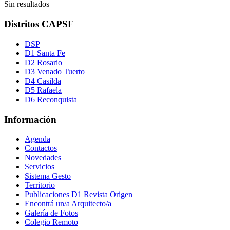
Sin resultados
Distritos CAPSF
DSP
D1 Santa Fe
D2 Rosario
D3 Venado Tuerto
D4 Casilda
D5 Rafaela
D6 Reconquista
Información
Agenda
Contactos
Novedades
Servicios
Sistema Gesto
Territorio
Publicaciones D1 Revista Origen
Encontrá un/a Arquitecto/a
Galería de Fotos
Colegio Remoto