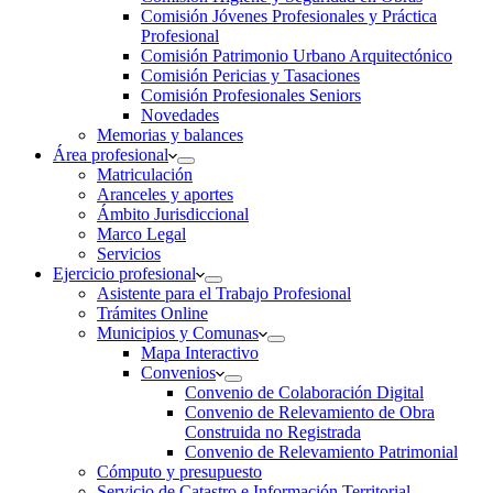
Comisión Jóvenes Profesionales y Práctica
Profesional
Comisión Patrimonio Urbano Arquitectónico
Comisión Pericias y Tasaciones
Comisión Profesionales Seniors
Novedades
Memorias y balances
Área profesional
Matriculación
Aranceles y aportes
Ámbito Jurisdiccional
Marco Legal
Servicios
Ejercicio profesional
Asistente para el Trabajo Profesional
Trámites Online
Municipios y Comunas
Mapa Interactivo
Convenios
Convenio de Colaboración Digital
Convenio de Relevamiento de Obra
Construida no Registrada
Convenio de Relevamiento Patrimonial
Cómputo y presupuesto
Servicio de Catastro e Información Territorial