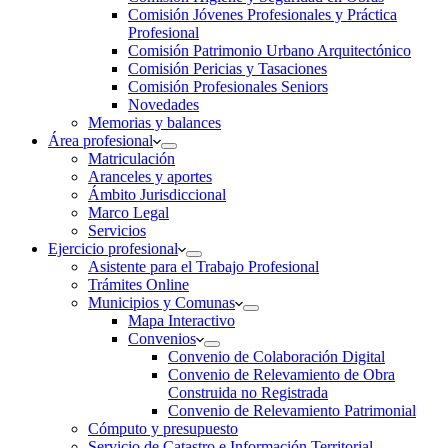
Comisión Jóvenes Profesionales y Práctica
Profesional
Comisión Patrimonio Urbano Arquitectónico
Comisión Pericias y Tasaciones
Comisión Profesionales Seniors
Novedades
Memorias y balances
Área profesional
Matriculación
Aranceles y aportes
Ámbito Jurisdiccional
Marco Legal
Servicios
Ejercicio profesional
Asistente para el Trabajo Profesional
Trámites Online
Municipios y Comunas
Mapa Interactivo
Convenios
Convenio de Colaboración Digital
Convenio de Relevamiento de Obra
Construida no Registrada
Convenio de Relevamiento Patrimonial
Cómputo y presupuesto
Servicio de Catastro e Información Territorial