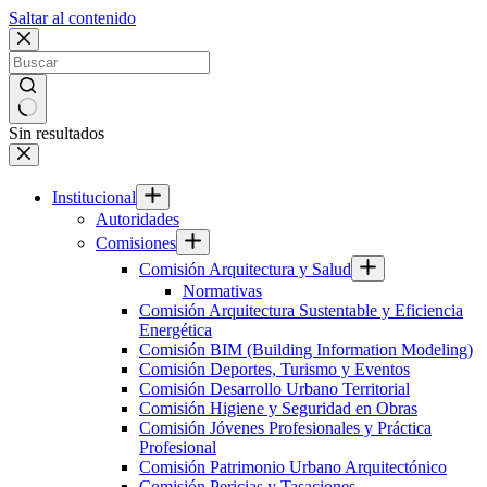
Saltar al contenido
Sin resultados
Institucional
Autoridades
Comisiones
Comisión Arquitectura y Salud
Normativas
Comisión Arquitectura Sustentable y Eficiencia
Energética
Comisión BIM (Building Information Modeling)
Comisión Deportes, Turismo y Eventos
Comisión Desarrollo Urbano Territorial
Comisión Higiene y Seguridad en Obras
Comisión Jóvenes Profesionales y Práctica
Profesional
Comisión Patrimonio Urbano Arquitectónico
Comisión Pericias y Tasaciones