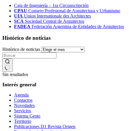
Caja de Ingeniería – 1ra Circunscripción
CPAU
Consejo Profesional de Arquitectura y Urbanismo
UIA
Union Internationale des Architectes
SCA
Sociedad Central de Arquitectos
FADEA
Federación Argentina de Entidades de Arquitectos
Histórico de noticias
Histórico de noticias
Sin resultados
Interés general
Agenda
Contactos
Novedades
Servicios
Sistema Gesto
Territorio
Publicaciones D1 Revista Origen