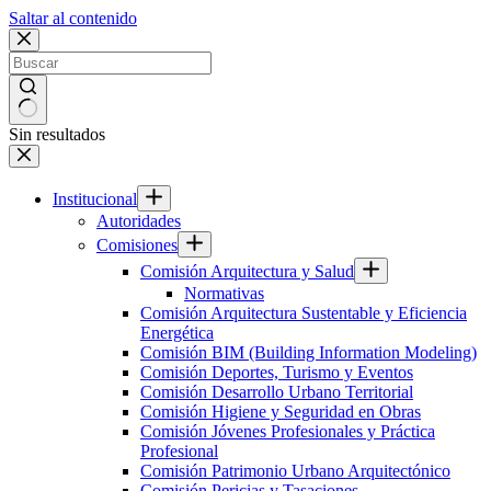
Saltar al contenido
Sin resultados
Institucional
Autoridades
Comisiones
Comisión Arquitectura y Salud
Normativas
Comisión Arquitectura Sustentable y Eficiencia
Energética
Comisión BIM (Building Information Modeling)
Comisión Deportes, Turismo y Eventos
Comisión Desarrollo Urbano Territorial
Comisión Higiene y Seguridad en Obras
Comisión Jóvenes Profesionales y Práctica
Profesional
Comisión Patrimonio Urbano Arquitectónico
Comisión Pericias y Tasaciones