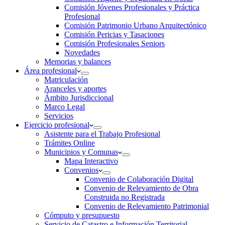
Comisión Jóvenes Profesionales y Práctica
Profesional
Comisión Patrimonio Urbano Arquitectónico
Comisión Pericias y Tasaciones
Comisión Profesionales Seniors
Novedades
Memorias y balances
Área profesional
Matriculación
Aranceles y aportes
Ámbito Jurisdiccional
Marco Legal
Servicios
Ejercicio profesional
Asistente para el Trabajo Profesional
Trámites Online
Municipios y Comunas
Mapa Interactivo
Convenios
Convenio de Colaboración Digital
Convenio de Relevamiento de Obra
Construida no Registrada
Convenio de Relevamiento Patrimonial
Cómputo y presupuesto
Servicio de Catastro e Información Territorial