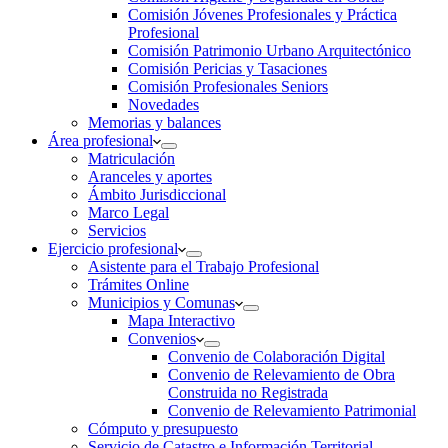
Comisión Jóvenes Profesionales y Práctica
Profesional
Comisión Patrimonio Urbano Arquitectónico
Comisión Pericias y Tasaciones
Comisión Profesionales Seniors
Novedades
Memorias y balances
Área profesional
Matriculación
Aranceles y aportes
Ámbito Jurisdiccional
Marco Legal
Servicios
Ejercicio profesional
Asistente para el Trabajo Profesional
Trámites Online
Municipios y Comunas
Mapa Interactivo
Convenios
Convenio de Colaboración Digital
Convenio de Relevamiento de Obra
Construida no Registrada
Convenio de Relevamiento Patrimonial
Cómputo y presupuesto
Servicio de Catastro e Información Territorial