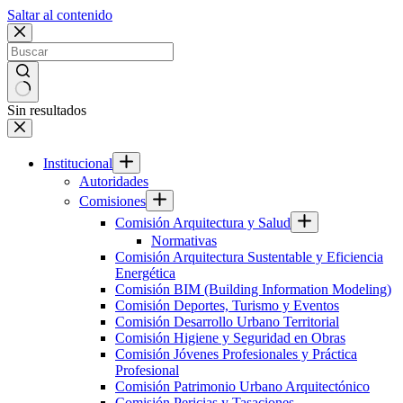
Saltar al contenido
Sin resultados
Institucional
Autoridades
Comisiones
Comisión Arquitectura y Salud
Normativas
Comisión Arquitectura Sustentable y Eficiencia
Energética
Comisión BIM (Building Information Modeling)
Comisión Deportes, Turismo y Eventos
Comisión Desarrollo Urbano Territorial
Comisión Higiene y Seguridad en Obras
Comisión Jóvenes Profesionales y Práctica
Profesional
Comisión Patrimonio Urbano Arquitectónico
Comisión Pericias y Tasaciones