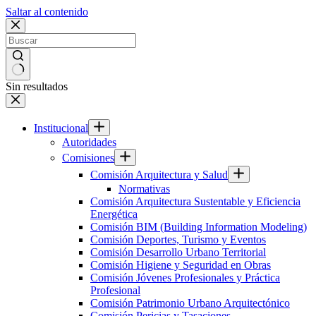
Saltar al contenido
Sin resultados
Institucional
Autoridades
Comisiones
Comisión Arquitectura y Salud
Normativas
Comisión Arquitectura Sustentable y Eficiencia
Energética
Comisión BIM (Building Information Modeling)
Comisión Deportes, Turismo y Eventos
Comisión Desarrollo Urbano Territorial
Comisión Higiene y Seguridad en Obras
Comisión Jóvenes Profesionales y Práctica
Profesional
Comisión Patrimonio Urbano Arquitectónico
Comisión Pericias y Tasaciones