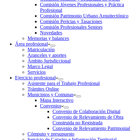
Comisión Jóvenes Profesionales y Práctica
Profesional
Comisión Patrimonio Urbano Arquitectónico
Comisión Pericias y Tasaciones
Comisión Profesionales Seniors
Novedades
Memorias y balances
Área profesional
Matriculación
Aranceles y aportes
Ámbito Jurisdiccional
Marco Legal
Servicios
Ejercicio profesional
Asistente para el Trabajo Profesional
Trámites Online
Municipios y Comunas
Mapa Interactivo
Convenios
Convenio de Colaboración Digital
Convenio de Relevamiento de Obra
Construida no Registrada
Convenio de Relevamiento Patrimonial
Cómputo y presupuesto
Servicio de Catastro e Información Territorial