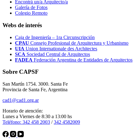
Encontrá un/a Arquitecto/a
Galería de Fotos
Colegio Remoto
Webs de interés
Caja de Ingeniería – 1ra Circunscripción
CPAU
Consejo Profesional de Arquitectura y Urbanismo
UIA
Union Internationale des Architectes
SCA
Sociedad Central de Arquitectos
FADEA
Federación Argentina de Entidades de Arquitectos
Sobre CAPSF
San Martín 1754. 3000. Santa Fe
Provincia de Santa Fe, Argentina
cad1@cad1.org.ar
Horario de atención:
Lunes a Viernes de 8:30 a 13:00 hs
Teléfono: 342 458 2003
/
342 4582009