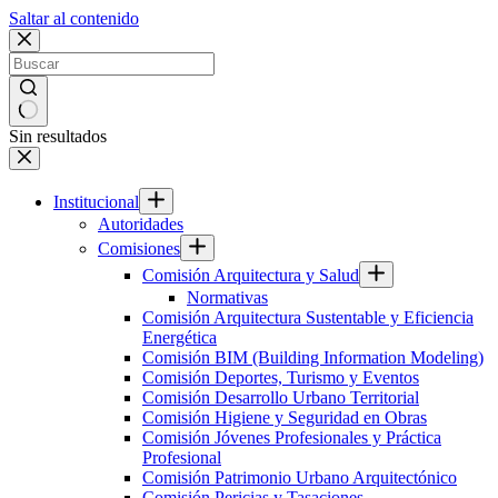
Saltar al contenido
Sin resultados
Institucional
Autoridades
Comisiones
Comisión Arquitectura y Salud
Normativas
Comisión Arquitectura Sustentable y Eficiencia
Energética
Comisión BIM (Building Information Modeling)
Comisión Deportes, Turismo y Eventos
Comisión Desarrollo Urbano Territorial
Comisión Higiene y Seguridad en Obras
Comisión Jóvenes Profesionales y Práctica
Profesional
Comisión Patrimonio Urbano Arquitectónico
Comisión Pericias y Tasaciones