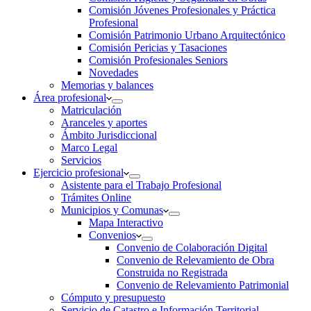
Comisión Jóvenes Profesionales y Práctica
Profesional
Comisión Patrimonio Urbano Arquitectónico
Comisión Pericias y Tasaciones
Comisión Profesionales Seniors
Novedades
Memorias y balances
Área profesional
Matriculación
Aranceles y aportes
Ámbito Jurisdiccional
Marco Legal
Servicios
Ejercicio profesional
Asistente para el Trabajo Profesional
Trámites Online
Municipios y Comunas
Mapa Interactivo
Convenios
Convenio de Colaboración Digital
Convenio de Relevamiento de Obra
Construida no Registrada
Convenio de Relevamiento Patrimonial
Cómputo y presupuesto
Servicio de Catastro e Información Territorial