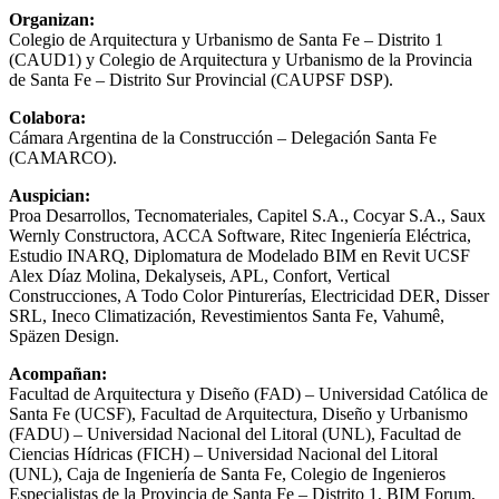
Organizan:
Colegio de Arquitectura y Urbanismo de Santa Fe – Distrito 1
(CAUD1) y Colegio de Arquitectura y Urbanismo de la Provincia
de Santa Fe – Distrito Sur Provincial (CAUPSF DSP).
Colabora:
Cámara Argentina de la Construcción – Delegación Santa Fe
(CAMARCO).
Auspician:
Proa Desarrollos, Tecnomateriales, Capitel S.A., Cocyar S.A., Saux
Wernly Constructora, ACCA Software, Ritec Ingeniería Eléctrica,
Estudio INARQ, Diplomatura de Modelado BIM en Revit UCSF
Alex Díaz Molina, Dekalyseis, APL, Confort, Vertical
Construcciones, A Todo Color Pinturerías, Electricidad DER, Disser
SRL, Ineco Climatización, Revestimientos Santa Fe, Vahumê,
Späzen Design.
Acompañan:
Facultad de Arquitectura y Diseño (FAD) – Universidad Católica de
Santa Fe (UCSF), Facultad de Arquitectura, Diseño y Urbanismo
(FADU) – Universidad Nacional del Litoral (UNL), Facultad de
Ciencias Hídricas (FICH) – Universidad Nacional del Litoral
(UNL), Caja de Ingeniería de Santa Fe, Colegio de Ingenieros
Especialistas de la Provincia de Santa Fe – Distrito 1, BIM Forum,