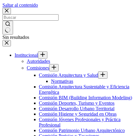
Saltar al contenido
Sin resultados
Institucional
Autoridades
Comisiones
Comisión Arquitectura y Salud
Normativas
Comisión Arquitectura Sustentable y Eficiencia
Energética
Comisión BIM (Building Information Modeling)
Comisión Deportes, Turismo y Eventos
Comisión Desarrollo Urbano Territorial
Comisión Higiene y Seguridad en Obras
Comisión Jóvenes Profesionales y Práctica
Profesional
Comisión Patrimonio Urbano Arquitectónico
Comisión Pericias y Tasaciones