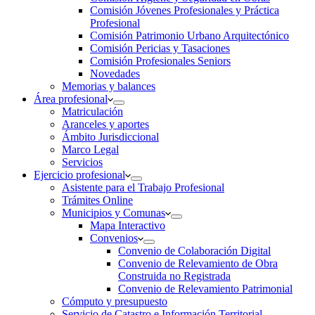
Comisión Jóvenes Profesionales y Práctica
Profesional
Comisión Patrimonio Urbano Arquitectónico
Comisión Pericias y Tasaciones
Comisión Profesionales Seniors
Novedades
Memorias y balances
Área profesional
Matriculación
Aranceles y aportes
Ámbito Jurisdiccional
Marco Legal
Servicios
Ejercicio profesional
Asistente para el Trabajo Profesional
Trámites Online
Municipios y Comunas
Mapa Interactivo
Convenios
Convenio de Colaboración Digital
Convenio de Relevamiento de Obra
Construida no Registrada
Convenio de Relevamiento Patrimonial
Cómputo y presupuesto
Servicio de Catastro e Información Territorial