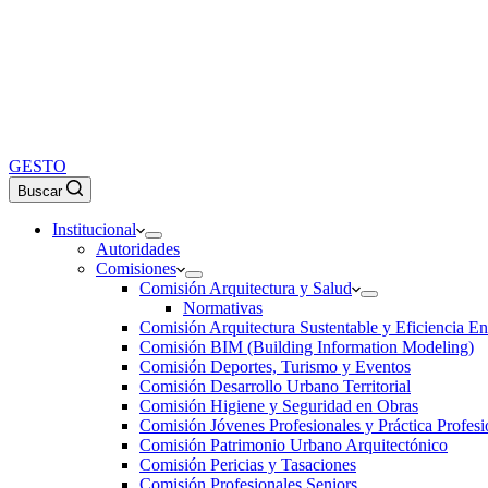
GESTO
Buscar
Institucional
Autoridades
Comisiones
Comisión Arquitectura y Salud
Normativas
Comisión Arquitectura Sustentable y Eficiencia En
Comisión BIM (Building Information Modeling)
Comisión Deportes, Turismo y Eventos
Comisión Desarrollo Urbano Territorial
Comisión Higiene y Seguridad en Obras
Comisión Jóvenes Profesionales y Práctica Profesi
Comisión Patrimonio Urbano Arquitectónico
Comisión Pericias y Tasaciones
Comisión Profesionales Seniors