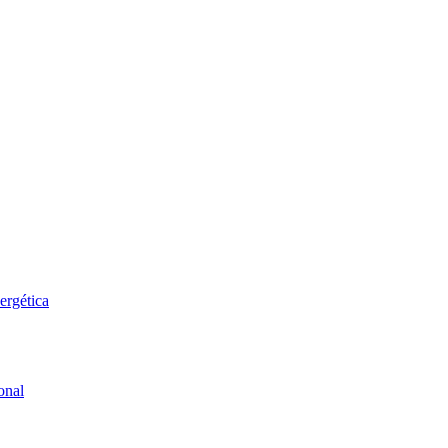
ergética
onal