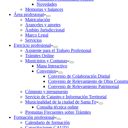
Novedades
Memorias y balances
Área profesional
Matriculación
Aranceles y aportes
Ámbito Jurisdiccional
Marco Legal
Servicios
Ejercicio profesional
Asistente para el Trabajo Profesional
Trámites Online
Municipios y Comunas
Mapa Interactivo
Convenios
Convenio de Colaboración Digital
Convenio de Relevamiento de Obra Constru
Convenio de Relevamiento Patrimonial
Cómputo y presupuesto
Servicio de Catastro e Información Territorial
Municipalidad de la ciudad de Santa Fe
Consulta técnica online
Preguntas Frecuentes sobre Trámites
Formación profesional
Calendario de formación
Capacitaciones CAUD1