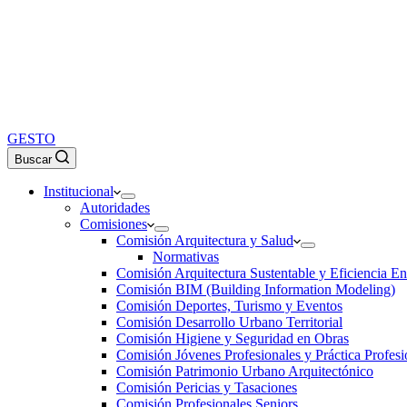
GESTO
Buscar
Institucional
Autoridades
Comisiones
Comisión Arquitectura y Salud
Normativas
Comisión Arquitectura Sustentable y Eficiencia En
Comisión BIM (Building Information Modeling)
Comisión Deportes, Turismo y Eventos
Comisión Desarrollo Urbano Territorial
Comisión Higiene y Seguridad en Obras
Comisión Jóvenes Profesionales y Práctica Profesi
Comisión Patrimonio Urbano Arquitectónico
Comisión Pericias y Tasaciones
Comisión Profesionales Seniors