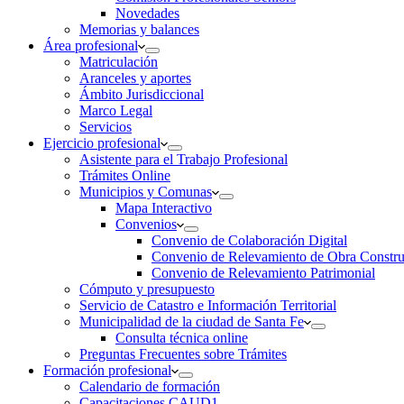
Novedades
Memorias y balances
Área profesional
Matriculación
Aranceles y aportes
Ámbito Jurisdiccional
Marco Legal
Servicios
Ejercicio profesional
Asistente para el Trabajo Profesional
Trámites Online
Municipios y Comunas
Mapa Interactivo
Convenios
Convenio de Colaboración Digital
Convenio de Relevamiento de Obra Constru
Convenio de Relevamiento Patrimonial
Cómputo y presupuesto
Servicio de Catastro e Información Territorial
Municipalidad de la ciudad de Santa Fe
Consulta técnica online
Preguntas Frecuentes sobre Trámites
Formación profesional
Calendario de formación
Capacitaciones CAUD1