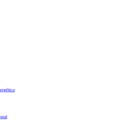
ergética
onal