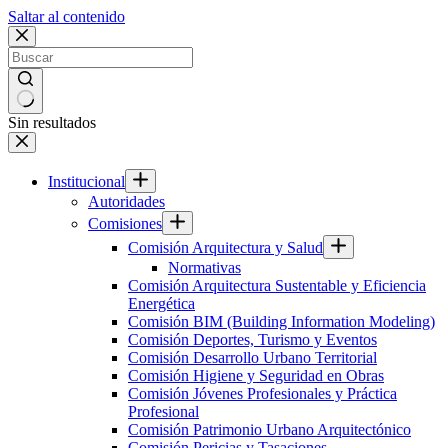
Saltar al contenido
Sin resultados
Institucional
Autoridades
Comisiones
Comisión Arquitectura y Salud
Normativas
Comisión Arquitectura Sustentable y Eficiencia
Energética
Comisión BIM (Building Information Modeling)
Comisión Deportes, Turismo y Eventos
Comisión Desarrollo Urbano Territorial
Comisión Higiene y Seguridad en Obras
Comisión Jóvenes Profesionales y Práctica
Profesional
Comisión Patrimonio Urbano Arquitectónico
Comisión Pericias y Tasaciones