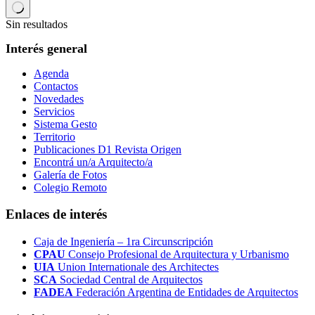
Sin resultados
Interés general
Agenda
Contactos
Novedades
Servicios
Sistema Gesto
Territorio
Publicaciones D1 Revista Origen
Encontrá un/a Arquitecto/a
Galería de Fotos
Colegio Remoto
Enlaces de interés
Caja de Ingeniería – 1ra Circunscripción
CPAU
Consejo Profesional de Arquitectura y Urbanismo
UIA
Union Internationale des Architectes
SCA
Sociedad Central de Arquitectos
FADEA
Federación Argentina de Entidades de Arquitectos