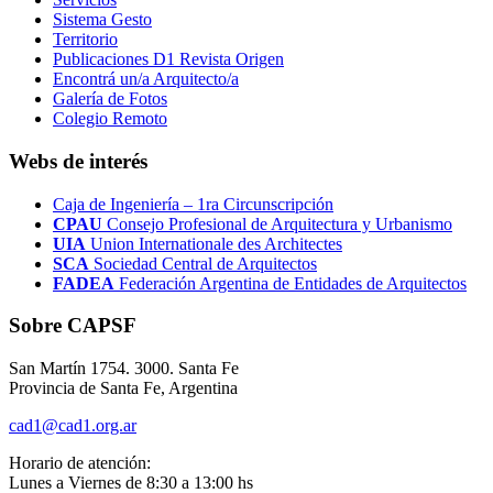
Sistema Gesto
Territorio
Publicaciones D1 Revista Origen
Encontrá un/a Arquitecto/a
Galería de Fotos
Colegio Remoto
Webs de interés
Caja de Ingeniería – 1ra Circunscripción
CPAU
Consejo Profesional de Arquitectura y Urbanismo
UIA
Union Internationale des Architectes
SCA
Sociedad Central de Arquitectos
FADEA
Federación Argentina de Entidades de Arquitectos
Sobre CAPSF
San Martín 1754. 3000. Santa Fe
Provincia de Santa Fe, Argentina
cad1@cad1.org.ar
Horario de atención:
Lunes a Viernes de 8:30 a 13:00 hs