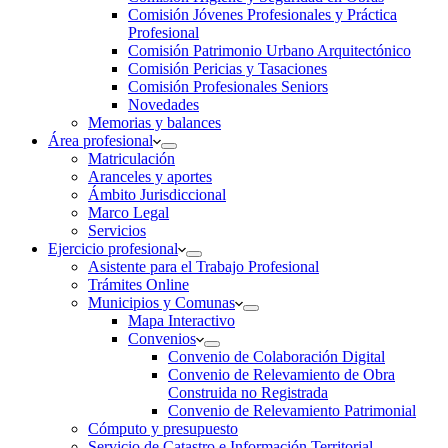
Comisión Jóvenes Profesionales y Práctica
Profesional
Comisión Patrimonio Urbano Arquitectónico
Comisión Pericias y Tasaciones
Comisión Profesionales Seniors
Novedades
Memorias y balances
Área profesional
Matriculación
Aranceles y aportes
Ámbito Jurisdiccional
Marco Legal
Servicios
Ejercicio profesional
Asistente para el Trabajo Profesional
Trámites Online
Municipios y Comunas
Mapa Interactivo
Convenios
Convenio de Colaboración Digital
Convenio de Relevamiento de Obra
Construida no Registrada
Convenio de Relevamiento Patrimonial
Cómputo y presupuesto
Servicio de Catastro e Información Territorial