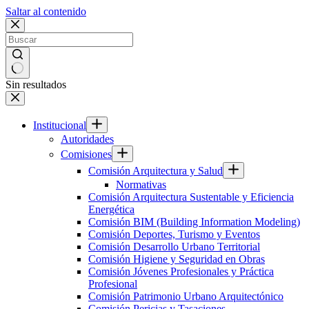
Saltar al contenido
Sin resultados
Institucional
Autoridades
Comisiones
Comisión Arquitectura y Salud
Normativas
Comisión Arquitectura Sustentable y Eficiencia
Energética
Comisión BIM (Building Information Modeling)
Comisión Deportes, Turismo y Eventos
Comisión Desarrollo Urbano Territorial
Comisión Higiene y Seguridad en Obras
Comisión Jóvenes Profesionales y Práctica
Profesional
Comisión Patrimonio Urbano Arquitectónico
Comisión Pericias y Tasaciones