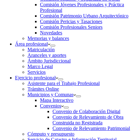
Comisión Jóvenes Profesionales y Práctica
Profesional
Comisión Patrimonio Urbano Arquitectónico
Comisión Pericias y Tasaciones
Comisión Profesionales Seniors
Novedades
Memorias y balances
Área profesional
Matriculación
Aranceles y aportes
Ámbito Jurisdiccional
Marco Legal
Servicios
Ejercicio profesional
Asistente para el Trabajo Profesional
Trámites Online
Municipios y Comunas
Mapa Interactivo
Convenios
Convenio de Colaboración Digital
Convenio de Relevamiento de Obra
Construida no Registrada
Convenio de Relevamiento Patrimonial
Cómputo y presupuesto
Servicio de Catastro e Información Territorial