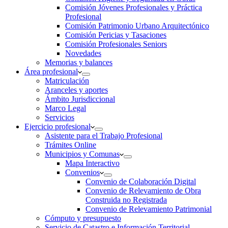
Comisión Jóvenes Profesionales y Práctica
Profesional
Comisión Patrimonio Urbano Arquitectónico
Comisión Pericias y Tasaciones
Comisión Profesionales Seniors
Novedades
Memorias y balances
Área profesional
Matriculación
Aranceles y aportes
Ámbito Jurisdiccional
Marco Legal
Servicios
Ejercicio profesional
Asistente para el Trabajo Profesional
Trámites Online
Municipios y Comunas
Mapa Interactivo
Convenios
Convenio de Colaboración Digital
Convenio de Relevamiento de Obra
Construida no Registrada
Convenio de Relevamiento Patrimonial
Cómputo y presupuesto
Servicio de Catastro e Información Territorial