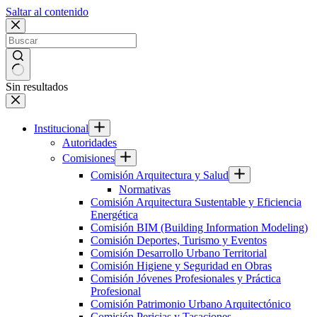
Saltar al contenido
Sin resultados
Institucional
Autoridades
Comisiones
Comisión Arquitectura y Salud
Normativas
Comisión Arquitectura Sustentable y Eficiencia
Energética
Comisión BIM (Building Information Modeling)
Comisión Deportes, Turismo y Eventos
Comisión Desarrollo Urbano Territorial
Comisión Higiene y Seguridad en Obras
Comisión Jóvenes Profesionales y Práctica
Profesional
Comisión Patrimonio Urbano Arquitectónico
Comisión Pericias y Tasaciones