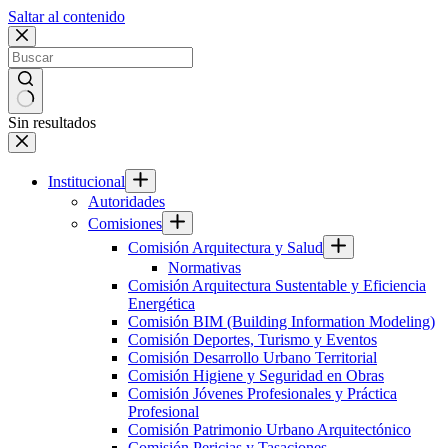
Saltar al contenido
Sin resultados
Institucional
Autoridades
Comisiones
Comisión Arquitectura y Salud
Normativas
Comisión Arquitectura Sustentable y Eficiencia
Energética
Comisión BIM (Building Information Modeling)
Comisión Deportes, Turismo y Eventos
Comisión Desarrollo Urbano Territorial
Comisión Higiene y Seguridad en Obras
Comisión Jóvenes Profesionales y Práctica
Profesional
Comisión Patrimonio Urbano Arquitectónico
Comisión Pericias y Tasaciones