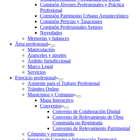
Comisión Jóvenes Profesionales y Práctica
Profesional
Comisión Patrimonio Urbano Arquitectónico
Comisión Pericias y Tasaciones
Comisión Profesionales Seniors
Novedades
Memorias y balances
Área profesional
Matriculación
Aranceles y aportes
Ámbito Jurisdiccional
Marco Legal
Servicios
Ejercicio profesional
Asistente para el Trabajo Profesional
Trámites Online
Municipios y Comunas
Mapa Interactivo
Convenios
Convenio de Colaboración Digital
Convenio de Relevamiento de Obra
Construida no Registrada
Convenio de Relevamiento Patrimonial
Cómputo y presupuesto
Servicio de Catastro e Información Territorial