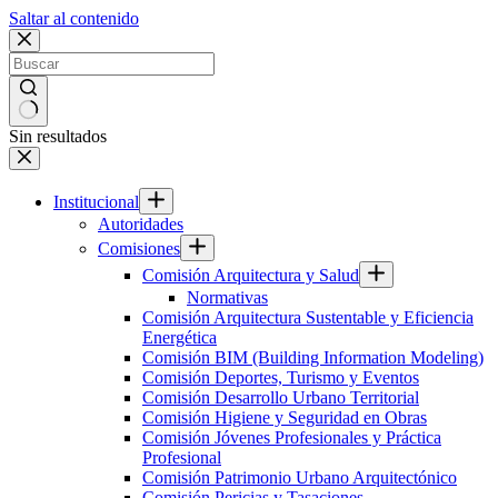
Saltar al contenido
Sin resultados
Institucional
Autoridades
Comisiones
Comisión Arquitectura y Salud
Normativas
Comisión Arquitectura Sustentable y Eficiencia
Energética
Comisión BIM (Building Information Modeling)
Comisión Deportes, Turismo y Eventos
Comisión Desarrollo Urbano Territorial
Comisión Higiene y Seguridad en Obras
Comisión Jóvenes Profesionales y Práctica
Profesional
Comisión Patrimonio Urbano Arquitectónico
Comisión Pericias y Tasaciones