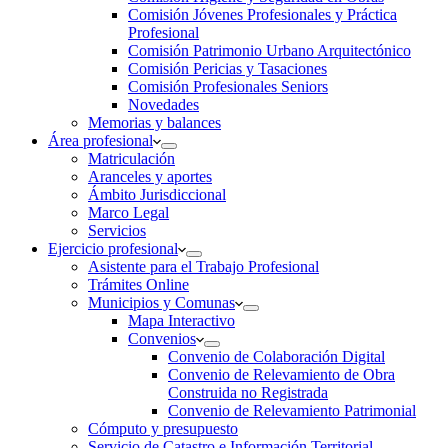
Comisión Jóvenes Profesionales y Práctica
Profesional
Comisión Patrimonio Urbano Arquitectónico
Comisión Pericias y Tasaciones
Comisión Profesionales Seniors
Novedades
Memorias y balances
Área profesional
Matriculación
Aranceles y aportes
Ámbito Jurisdiccional
Marco Legal
Servicios
Ejercicio profesional
Asistente para el Trabajo Profesional
Trámites Online
Municipios y Comunas
Mapa Interactivo
Convenios
Convenio de Colaboración Digital
Convenio de Relevamiento de Obra
Construida no Registrada
Convenio de Relevamiento Patrimonial
Cómputo y presupuesto
Servicio de Catastro e Información Territorial