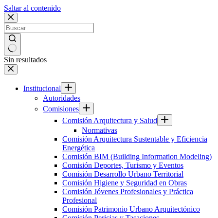
Saltar al contenido
Sin resultados
Institucional
Autoridades
Comisiones
Comisión Arquitectura y Salud
Normativas
Comisión Arquitectura Sustentable y Eficiencia
Energética
Comisión BIM (Building Information Modeling)
Comisión Deportes, Turismo y Eventos
Comisión Desarrollo Urbano Territorial
Comisión Higiene y Seguridad en Obras
Comisión Jóvenes Profesionales y Práctica
Profesional
Comisión Patrimonio Urbano Arquitectónico
Comisión Pericias y Tasaciones