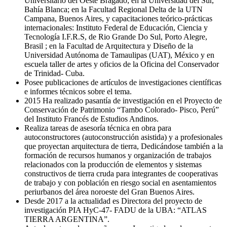
Universitario del Oeste Bragado; en la Universidad del Sur,
Bahía Blanca; en la Facultad Regional Delta de la UTN
Campana, Buenos Aires, y capacitaciones teórico-prácticas
internacionales: Instituto Federal de Educación, Ciencia y
Tecnología I.F.R.S, de Rio Grande Do Sul, Porto Alegre,
Brasil ; en la Facultad de Arquitectura y Diseño de la
Universidad Autónoma de Tamaulipas (UAT), México y en
escuela taller de artes y oficios de la Oficina del Conservador
de Trinidad- Cuba.
Posee publicaciones de artículos de investigaciones científicas
e informes técnicos sobre el tema.
2015 Ha realizado pasantía de investigación en el Proyecto de
Conservación de Patrimonio “Tambo Colorado- Pisco, Perú”
del Instituto Francés de Estudios Andinos.
Realiza tareas de asesoría técnica en obra para
autoconstructores (autoconstrucción asistida) y a profesionales
que proyectan arquitectura de tierra, Dedicándose también a la
formación de recursos humanos y organización de trabajos
relacionados con la producción de elementos y sistemas
constructivos de tierra cruda para integrantes de cooperativas
de trabajo y con población en riesgo social en asentamientos
periurbanos del área noroeste del Gran Buenos Aires.
Desde 2017 a la actualidad es Directora del proyecto de
investigación PIA HyC-47- FADU de la UBA: “ATLAS
TIERRA ARGENTINA”.