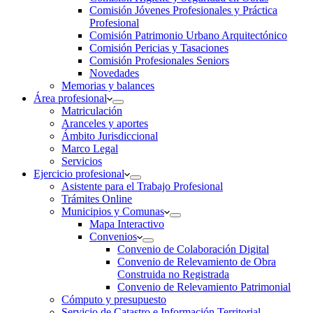
Comisión Jóvenes Profesionales y Práctica
Profesional
Comisión Patrimonio Urbano Arquitectónico
Comisión Pericias y Tasaciones
Comisión Profesionales Seniors
Novedades
Memorias y balances
Área profesional
Matriculación
Aranceles y aportes
Ámbito Jurisdiccional
Marco Legal
Servicios
Ejercicio profesional
Asistente para el Trabajo Profesional
Trámites Online
Municipios y Comunas
Mapa Interactivo
Convenios
Convenio de Colaboración Digital
Convenio de Relevamiento de Obra
Construida no Registrada
Convenio de Relevamiento Patrimonial
Cómputo y presupuesto
Servicio de Catastro e Información Territorial