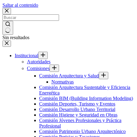
Saltar al contenido
Sin resultados
Institucional
Autoridades
Comisiones
Comisión Arquitectura y Salud
Normativas
Comisión Arquitectura Sustentable y Eficiencia
Energética
Comisión BIM (Building Information Modeling)
Comisión Deportes, Turismo y Eventos
Comisión Desarrollo Urbano Territorial
Comisión Higiene y Seguridad en Obras
Comisión Jóvenes Profesionales y Práctica
Profesional
Comisión Patrimonio Urbano Arquitectónico
Comisión Pericias y Tasaciones