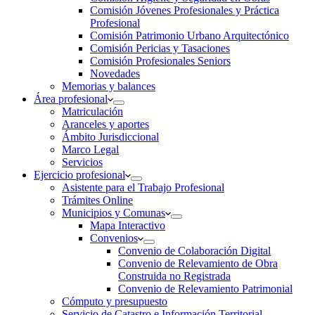
Comisión Jóvenes Profesionales y Práctica
Profesional
Comisión Patrimonio Urbano Arquitectónico
Comisión Pericias y Tasaciones
Comisión Profesionales Seniors
Novedades
Memorias y balances
Área profesional
Matriculación
Aranceles y aportes
Ámbito Jurisdiccional
Marco Legal
Servicios
Ejercicio profesional
Asistente para el Trabajo Profesional
Trámites Online
Municipios y Comunas
Mapa Interactivo
Convenios
Convenio de Colaboración Digital
Convenio de Relevamiento de Obra
Construida no Registrada
Convenio de Relevamiento Patrimonial
Cómputo y presupuesto
Servicio de Catastro e Información Territorial