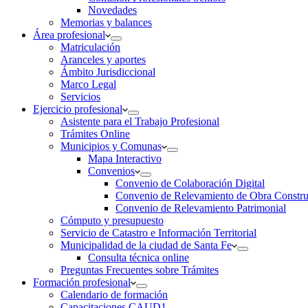
Novedades
Memorias y balances
Área profesional
Matriculación
Aranceles y aportes
Ámbito Jurisdiccional
Marco Legal
Servicios
Ejercicio profesional
Asistente para el Trabajo Profesional
Trámites Online
Municipios y Comunas
Mapa Interactivo
Convenios
Convenio de Colaboración Digital
Convenio de Relevamiento de Obra Constru
Convenio de Relevamiento Patrimonial
Cómputo y presupuesto
Servicio de Catastro e Información Territorial
Municipalidad de la ciudad de Santa Fe
Consulta técnica online
Preguntas Frecuentes sobre Trámites
Formación profesional
Calendario de formación
Capacitaciones CAUD1