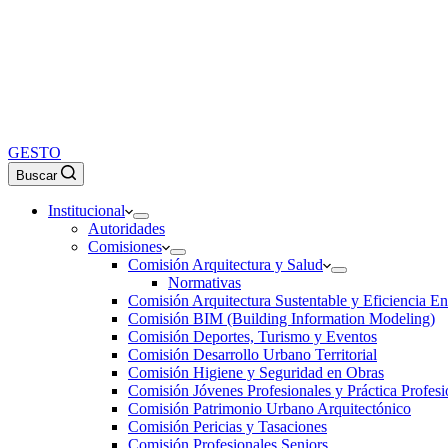
GESTO
Buscar
Institucional
Autoridades
Comisiones
Comisión Arquitectura y Salud
Normativas
Comisión Arquitectura Sustentable y Eficiencia En
Comisión BIM (Building Information Modeling)
Comisión Deportes, Turismo y Eventos
Comisión Desarrollo Urbano Territorial
Comisión Higiene y Seguridad en Obras
Comisión Jóvenes Profesionales y Práctica Profesi
Comisión Patrimonio Urbano Arquitectónico
Comisión Pericias y Tasaciones
Comisión Profesionales Seniors