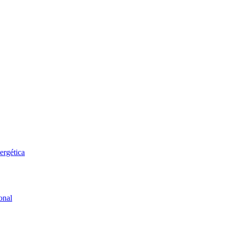
ergética
onal