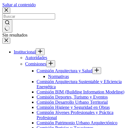
Saltar al contenido
Sin resultados
Institucional
Autoridades
Comisiones
Comisión Arquitectura y Salud
Normativas
Comisión Arquitectura Sustentable y Eficiencia
Energética
Comisión BIM (Building Information Modeling)
Comisión Deportes, Turismo y Eventos
Comisión Desarrollo Urbano Territorial
Comisión Higiene y Seguridad en Obras
Comisión Jóvenes Profesionales y Práctica
Profesional
Comisión Patrimonio Urbano Arquitectónico
Comisión Pericias y Tasaciones