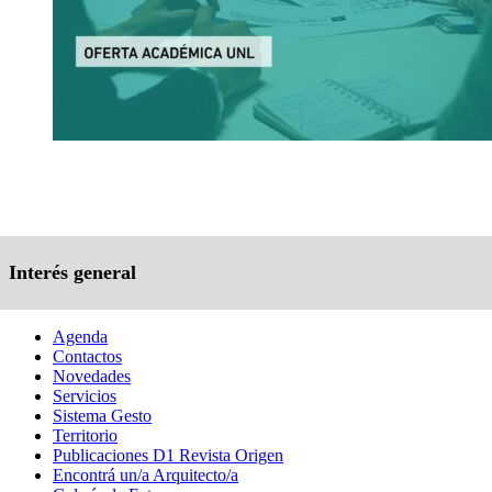
Interés general
Agenda
Contactos
Novedades
Servicios
Sistema Gesto
Territorio
Publicaciones D1 Revista Origen
Encontrá un/a Arquitecto/a