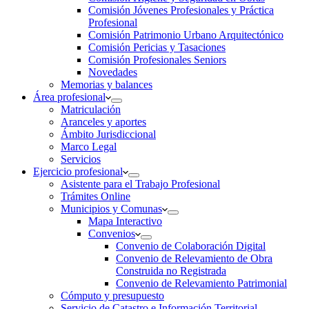
Comisión Jóvenes Profesionales y Práctica
Profesional
Comisión Patrimonio Urbano Arquitectónico
Comisión Pericias y Tasaciones
Comisión Profesionales Seniors
Novedades
Memorias y balances
Área profesional
Matriculación
Aranceles y aportes
Ámbito Jurisdiccional
Marco Legal
Servicios
Ejercicio profesional
Asistente para el Trabajo Profesional
Trámites Online
Municipios y Comunas
Mapa Interactivo
Convenios
Convenio de Colaboración Digital
Convenio de Relevamiento de Obra
Construida no Registrada
Convenio de Relevamiento Patrimonial
Cómputo y presupuesto
Servicio de Catastro e Información Territorial