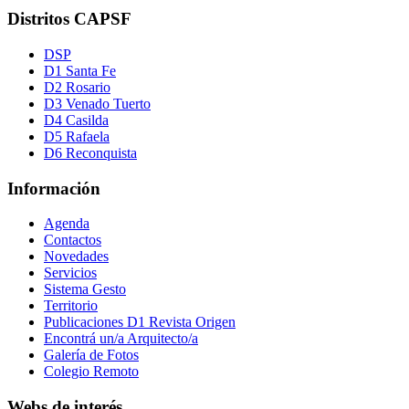
Distritos CAPSF
DSP
D1 Santa Fe
D2 Rosario
D3 Venado Tuerto
D4 Casilda
D5 Rafaela
D6 Reconquista
Información
Agenda
Contactos
Novedades
Servicios
Sistema Gesto
Territorio
Publicaciones D1 Revista Origen
Encontrá un/a Arquitecto/a
Galería de Fotos
Colegio Remoto
Webs de interés