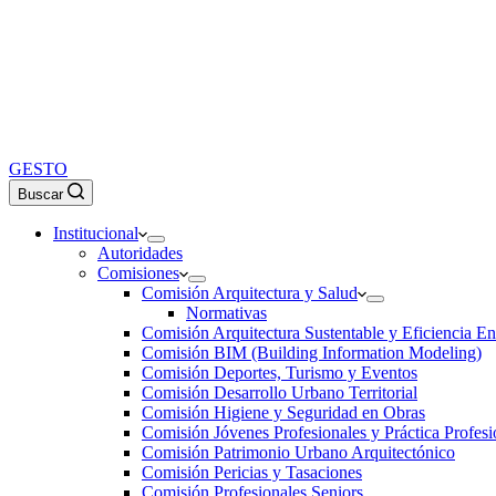
GESTO
Buscar
Institucional
Autoridades
Comisiones
Comisión Arquitectura y Salud
Normativas
Comisión Arquitectura Sustentable y Eficiencia En
Comisión BIM (Building Information Modeling)
Comisión Deportes, Turismo y Eventos
Comisión Desarrollo Urbano Territorial
Comisión Higiene y Seguridad en Obras
Comisión Jóvenes Profesionales y Práctica Profesi
Comisión Patrimonio Urbano Arquitectónico
Comisión Pericias y Tasaciones
Comisión Profesionales Seniors