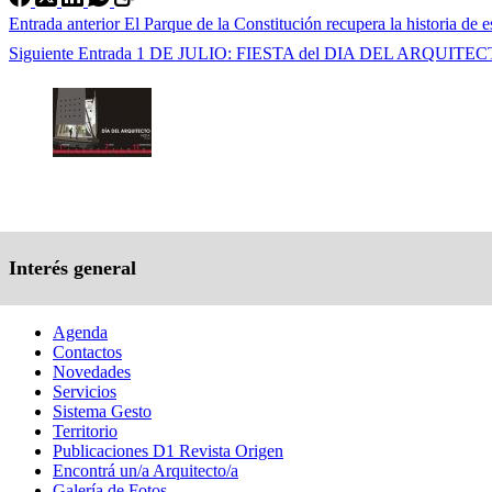
Entrada
anterior
El Parque de la Constitución recupera la historia de e
Siguiente
Entrada
1 DE JULIO: FIESTA del DIA DEL ARQUITEC
Interés general
Agenda
Contactos
Novedades
Servicios
Sistema Gesto
Territorio
Publicaciones D1 Revista Origen
Encontrá un/a Arquitecto/a
Galería de Fotos