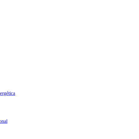
ergética
onal