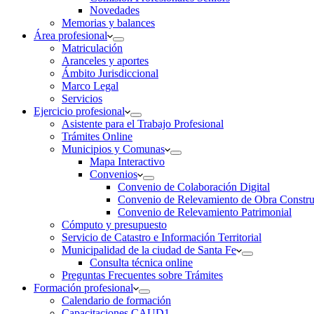
Novedades
Memorias y balances
Área profesional
Matriculación
Aranceles y aportes
Ámbito Jurisdiccional
Marco Legal
Servicios
Ejercicio profesional
Asistente para el Trabajo Profesional
Trámites Online
Municipios y Comunas
Mapa Interactivo
Convenios
Convenio de Colaboración Digital
Convenio de Relevamiento de Obra Constru
Convenio de Relevamiento Patrimonial
Cómputo y presupuesto
Servicio de Catastro e Información Territorial
Municipalidad de la ciudad de Santa Fe
Consulta técnica online
Preguntas Frecuentes sobre Trámites
Formación profesional
Calendario de formación
Capacitaciones CAUD1